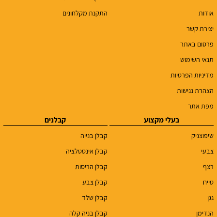
אודות
התקנת מקלחונים
יצירת קשר
פרסום באתר
תנאי השימוש
מדיניות הפרטיות
הצהרת נגישות
מפת אתר
בעלי מקצוע
קבלנים
שיפוצניק
קבלן בנייה
צבעי
קבלן אינסטלציה
רצף
קבלן הריסות
טייח
קבלן צבע
גגן
קבלן שלד
הנדימן
קבלן בניה קלה