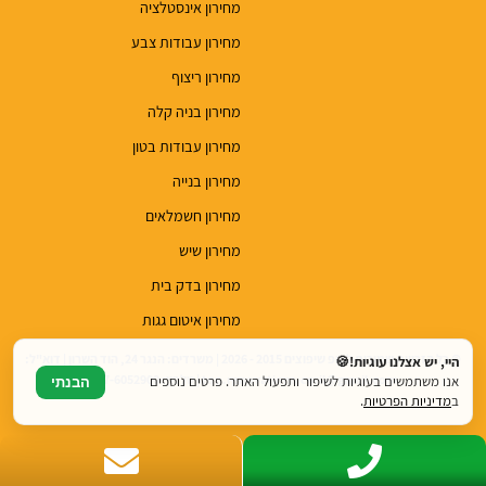
מחירון אינסטלציה
מחירון עבודות צבע
מחירון ריצוף
מחירון בניה קלה
מחירון עבודות בטון
מחירון בנייה
מחירון חשמלאים
מחירון שיש
מחירון בדק בית
מחירון איטום גגות
© כל הזכויות שמורות לטופ שיפוצים 2015 - 2026 | משרדים: הנגר 24, הוד השרון | דוא"ל:
היי, יש אצלנו עוגיות!🍪
top.renovations.co.il@gmail.com | טלפון: 077-6052900
אנו משתמשים בעוגיות לשיפור ותפעול האתר. פרטים נוספים
הבנתי
ב
מדיניות הפרטיות
.