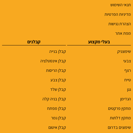
תנאי השימוש
מדיניות הפרטיות
הצהרת נגישות
מפת אתר
בעלי מקצוע
קבלנים
שיפוצניק
קבלן בנייה
צבעי
קבלן אינסטלציה
רצף
קבלן הריסות
טייח
קבלן צבע
גגן
קבלן שלד
הנדימן
קבלן בניה קלה
מתקין פרקטים
קבלן מפתח
מתקין דלתות
קבלן גמר
שיפוצים בדרום
קבלן איטום