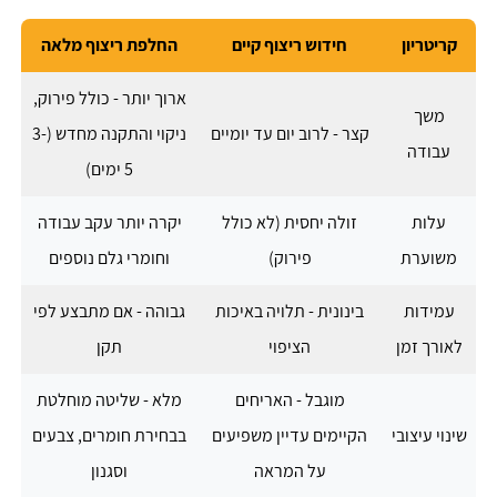
קריטריון
חידוש ריצוף קיים
החלפת ריצוף מלאה
ארוך יותר - כולל פירוק,
משך
קצר - לרוב יום עד יומיים
ניקוי והתקנה מחדש (3-
עבודה
5 ימים)
עלות
זולה יחסית (לא כולל
יקרה יותר עקב עבודה
משוערת
פירוק)
וחומרי גלם נוספים
עמידות
בינונית - תלויה באיכות
גבוהה - אם מתבצע לפי
לאורך זמן
הציפוי
תקן
מוגבל - האריחים
מלא - שליטה מוחלטת
שינוי עיצובי
הקיימים עדיין משפיעים
בבחירת חומרים, צבעים
על המראה
וסגנון