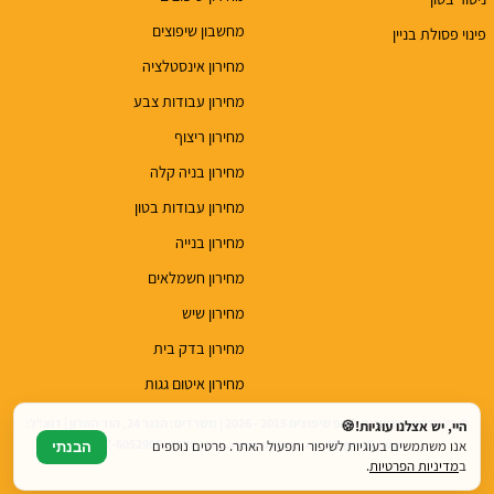
מחשבון שיפוצים
פינוי פסולת בניין
מחירון אינסטלציה
מחירון עבודות צבע
מחירון ריצוף
מחירון בניה קלה
מחירון עבודות בטון
מחירון בנייה
מחירון חשמלאים
מחירון שיש
מחירון בדק בית
מחירון איטום גגות
© כל הזכויות שמורות לטופ שיפוצים 2015 - 2026 | משרדים: הנגר 24, הוד השרון | דוא"ל:
היי, יש אצלנו עוגיות!🍪
top.renovations.co.il@gmail.com | טלפון: 077-6052900
אנו משתמשים בעוגיות לשיפור ותפעול האתר. פרטים נוספים
הבנתי
ב
מדיניות הפרטיות
.