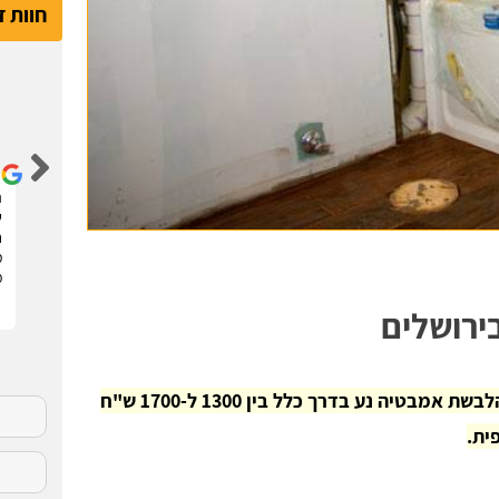
חוות 
דור קדם
שיפצתי את הדירה בחריש בזכות האתר הנהדר הזה !
ה
קיבלתי 3 הצעות מחיר מבעלי מקצוע שונים. בחרתי
ש
בהצעה שהכי נראתה לי ויצאנו לדרך. התוצאות מעולות.
ח
סופר מקצועיים . מומלץ בחום !!
מ
מ
ירושלים
המחיר להלבשת אמבטיה נע בדרך כלל בין 1300 ל-1700 ש"ח
ית.