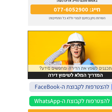
באפשרותכם לחייג אלינו כעת:
חייג: 077-6052900
השירות ניתן בחינם לגמרי וללא כל התחייבות!