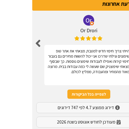
דעת אחרונות
Or Drori
ייתי צריך חיפוי חדש למטבח, מצאתי את אתר טופ
אחלה אתר, עוז
יפוצים וגילתי שדרכו אני יכול להשוות מחירים גם בעבור
יפוי קירות ואפילו לעבודות שיפוצים נוספות. כך שבסוף
צאתי שיפוצניק שם שעשה לי כמה עבודות בבית. מרוצה
אוד מהמחיר ומהעבודה, ממליץ לכולם.
לצפייה בכל הביקורות
דירוג ממוצע 4.7 לפי 747 דירוגים
מעודכן לחודש אוגוסט בשנת 2026