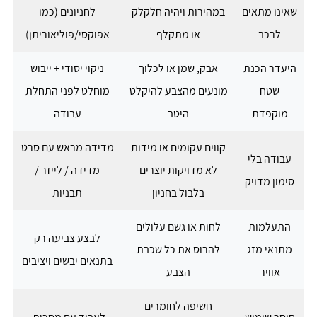
שאינו מתאים
במהירות ויהיה חלקלק
לחניונים (כמו
לרכב
או מתקלף
אפוקסי/פוליאוריתן)
היעדר הכנת
אבק, שמן או לכלוך
ניקוי יסודי + ייבוש
שטח
מונעים מהצבע להיקלט
מוחלט לפני התחלת
מוקפדת
היטב
עבודה
קווים עקומים או מידות
מדידה מראש עם סרט
עבודה בלי
לא מדויקות יוצרים
מדידה / לייזר /
סימון מדויק
בלבול בחניון
תבניות
התעלמות
לחות או גשם עלולים
לבצע צביעה רק
מתנאי מזג
להרוס את כל שכבת
בתנאים יבשים ויציבים
אוויר
הצבע
חשיפה לחומרים