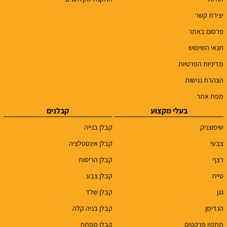
יצירת קשר
פרסום באתר
תנאי השימוש
מדיניות הפרטיות
הצהרת נגישות
מפת אתר
בעלי מקצוע
קבלנים
שיפוצניק
קבלן בנייה
צבעי
קבלן אינסטלציה
רצף
קבלן הריסות
טייח
קבלן צבע
גגן
קבלן שלד
הנדימן
קבלן בניה קלה
מתקין פרקטים
קבלן מפתח