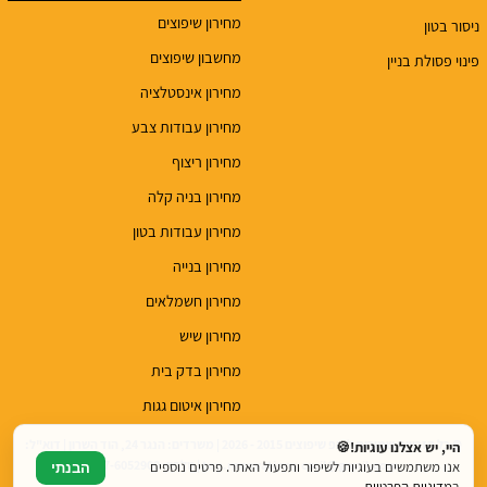
מחירון שיפוצים
ניסור בטון
מחשבון שיפוצים
פינוי פסולת בניין
מחירון אינסטלציה
מחירון עבודות צבע
מחירון ריצוף
מחירון בניה קלה
מחירון עבודות בטון
מחירון בנייה
מחירון חשמלאים
מחירון שיש
מחירון בדק בית
מחירון איטום גגות
© כל הזכויות שמורות לטופ שיפוצים 2015 - 2026 | משרדים: הנגר 24, הוד השרון | דוא"ל:
היי, יש אצלנו עוגיות!🍪
top.renovations.co.il@gmail.com | טלפון: 077-6052900
אנו משתמשים בעוגיות לשיפור ותפעול האתר. פרטים נוספים
הבנתי
ב
מדיניות הפרטיות
.