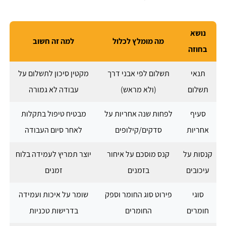
נושא
מה מומלץ לכלול
למה זה חשוב
בחוזה
תנאי
תשלום לפי אבני דרך
מקטין סיכון לתשלום על
תשלום
(ולא מראש)
עבודה לא גמורה
סעיף
לפחות שנה אחריות על
מבטיח טיפול בתקלות
אחריות
סדקים/קילופים
לאחר סיום העבודה
קנסות על
קנס מוסכם על איחור
יוצר תמריץ לעמידה בלוח
עיכובים
בזמנים
זמנים
סוגי
פירוט סוג החומר וספק
שומר על איכות ועמידה
חומרים
החומרים
בדרישות טכניות