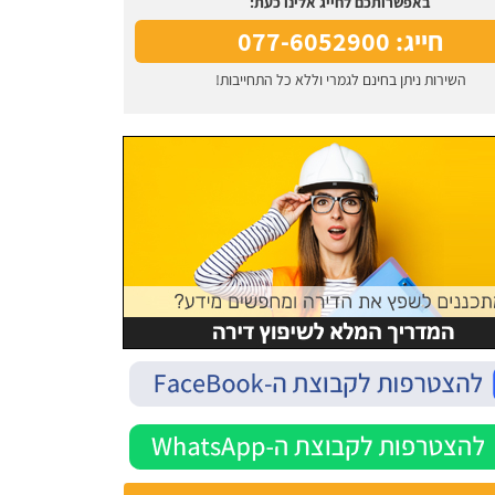
באפשרותכם לחייג אלינו כעת:
חייג: 077-6052900
השירות ניתן בחינם לגמרי וללא כל התחייבות!