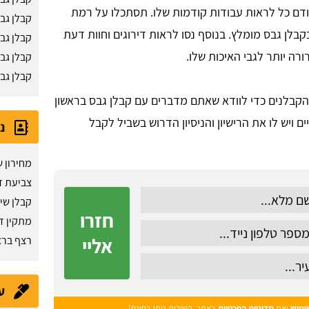
קודם כל לראות עבודות קודמות שלו. תסתכלו על רמת
קבלן גב
בלן גבס מומלץ. בנוסף נסו לראות דירוגים וחוות דעת
קבלן גב
רה יותר לגבי האיכות שלו.
קבלן גב
קבלן גב
קבלנים כדי לוודא שאתם מדברים עם קבלן גבס בראשון
ים ויש לו את הרישיון והניסיון הדרוש בשביל לקבל
נ
מחירון ש
צביעת די
קבלן שיפ
חזרו
מתקין ד
אליי
רצף בראש
ע
ימוש
ואת
מדיניות הפרטיות
באתר. השירות ניתן בחינם!