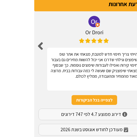
דעת אחרונות
Or Drori
ייתי צריך חיפוי חדש למטבח, מצאתי את אתר טופ
אחלה אתר, עוז
יפוצים וגילתי שדרכו אני יכול להשוות מחירים גם בעבור
יפוי קירות ואפילו לעבודות שיפוצים נוספות. כך שבסוף
צאתי שיפוצניק שם שעשה לי כמה עבודות בבית. מרוצה
אוד מהמחיר ומהעבודה, ממליץ לכולם.
לצפייה בכל הביקורות
דירוג ממוצע 4.7 לפי 747 דירוגים
מעודכן לחודש אוגוסט בשנת 2026