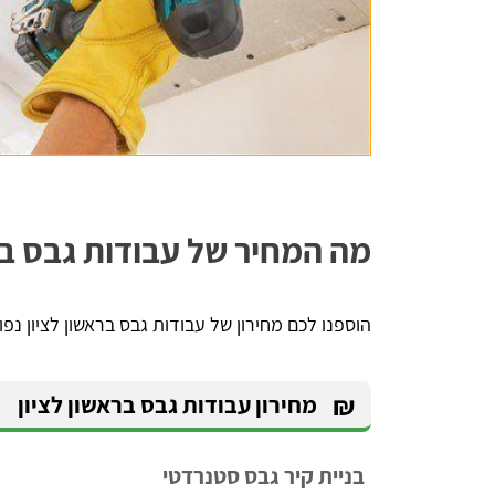
יניב לורן
הדירה,
השארתי פרטים באתר, חזרו אליי בתוך כמה 
 שווה
דקות סופרות. אדיבות ברמה אחרת, הסבירו לי 
הכל לעניין ואיך זה עובד. בנתיים אני אוסף 
מה המחיר של עבודות גבס בר
הצעות מחיר למטרת השיפוץ והלוואי ואצליח 
למצוא את קבלן השיפוצים שאני צריך, תודה - 
שירות מעולה
הוספנו לכם מחירון של עבודות גבס בראשון לציון נפ
₪
מחירון עבודות גבס בראשון לציון
בניית קיר גבס סטנרדטי