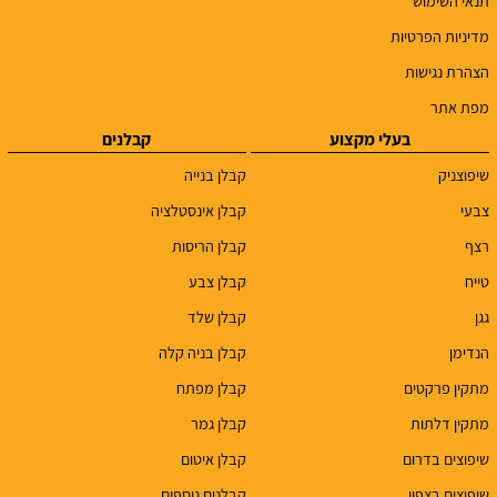
תנאי השימוש
מדיניות הפרטיות
הצהרת נגישות
מפת אתר
בעלי מקצוע
קבלנים
שיפוצניק
קבלן בנייה
צבעי
קבלן אינסטלציה
רצף
קבלן הריסות
טייח
קבלן צבע
גגן
קבלן שלד
הנדימן
קבלן בניה קלה
מתקין פרקטים
קבלן מפתח
מתקין דלתות
קבלן גמר
שיפוצים בדרום
קבלן איטום
שיפוצים בצפון
קבלנים נוספים