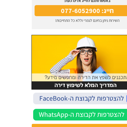
באפשרותכם לחייג אלינו כעת:
חייג: 077-6052900
השירות ניתן בחינם לגמרי וללא כל התחייבות!