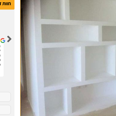
חוות 
דור קדם
שיפצתי את הדירה בחריש בזכות האתר הנהדר הזה !
ה
קיבלתי 3 הצעות מחיר מבעלי מקצוע שונים. בחרתי
ש
בהצעה שהכי נראתה לי ויצאנו לדרך. התוצאות מעולות.
ח
סופר מקצועיים . מומלץ בחום !!
מ
מ