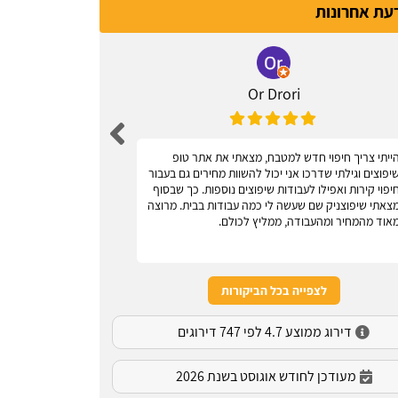
דעת אחרונות
Or Drori
ייתי צריך חיפוי חדש למטבח, מצאתי את אתר טופ
אחלה אתר, עוז
יפוצים וגילתי שדרכו אני יכול להשוות מחירים גם בעבור
יפוי קירות ואפילו לעבודות שיפוצים נוספות. כך שבסוף
צאתי שיפוצניק שם שעשה לי כמה עבודות בבית. מרוצה
אוד מהמחיר ומהעבודה, ממליץ לכולם.
לצפייה בכל הביקורות
דירוג ממוצע 4.7 לפי 747 דירוגים
מעודכן לחודש אוגוסט בשנת 2026