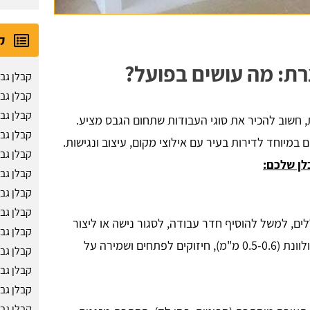
ק
רת: מה עושים בפועל?
קבלן גבס
קבלן גב
קבלן גב
, חשוב להכיר את סוגי העבודות שתחום הגבס מציע.
קבלן גב
במיוחד לדירות בעיר עם אילוצי מקום, עיצוב ונגישות.
קבלן גב
לן שלכם:
קבלן גב
קבלן גב
קבלן גב
ים, למשל להוסיף חדר עבודה, לסגור נישה או ליצור
קבלן גב
מבואה. דורש תכנון נכון של פרופילי מתכת מגולוונת (0.5-0.6 מ"מ), חיזוקים לפתחים ושמירה על
קבלן גב
קבלן גב
קבלן גב
קבלן גב