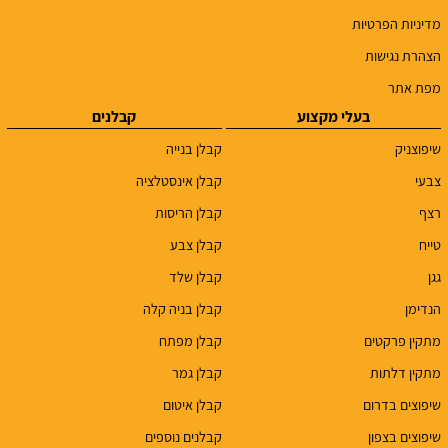
מדיניות הפרטיות
הצהרת נגישות
מפת אתר
בעלי מקצוע
קבלנים
שיפוצניק
קבלן בנייה
צבעי
קבלן אינסטלציה
רצף
קבלן הריסות
טייח
קבלן צבע
גגן
קבלן שלד
הנדימן
קבלן בניה קלה
מתקין פרקטים
קבלן מפתח
מתקין דלתות
קבלן גמר
שיפוצים בדרום
קבלן איטום
שיפוצים בצפון
קבלנים נוספים