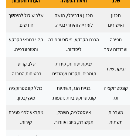
שלב
תיאור הפעולה
הערות חשובות
תכנון
תכנון אדריכלי, הגשה
שלב שיכול להימשך
ואישורים
לעירייה והיתרי בנייה.
חודשים.
חפירה
הכנת הקרקע, פילוס וחפירה
תלוי בתנאי הקרקע
ועבודות עפר
ליסודות.
והטופוגרפיה.
יציקת יסודות, קירות
שלב קריטי
יציקת שלד
תומכים, תקרות ועמודים.
בבטיחות המבנה.
קונסטרוקציה
בניית הגג, תשתיות
כולל קונסטרוקציה
וגג
קונסטרוקטיביות נוספות.
מעץ/בטון.
מערכות
אינסטלציה, חשמל,
מתבצע לפני סגירת
תשתית
תקשורת, ביוב ואוורור.
קירות.