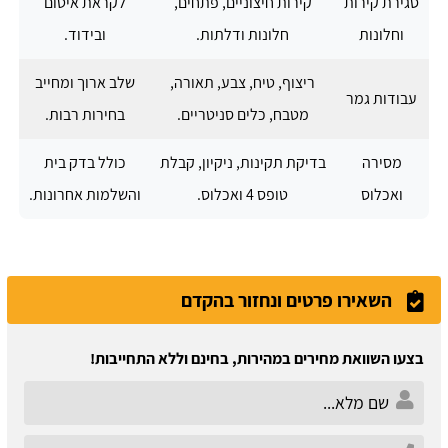
סגירת קירות
קירות חיצוניים, פתחים,
לקראת איטום
וחלונות
חלונות ודלתות.
ובידוד.
ריצוף, טיח, צבע, תאורה,
שלב ארוך ומחייב
עבודות גמר
מטבח, כלים סניטריים.
בחירות רבות.
מסירה
בדיקת תקינות, ניקיון, קבלת
כולל בדק בית
ואכלוס
טופס 4 ואכלוס.
והשלמות אחרונות.
השאירו פרטים ונחזור בהקדם
בצעו השוואת מחירים במהירות, בחינם וללא התחייבות!