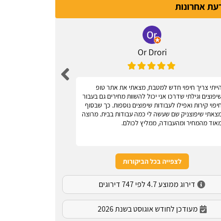
דעת אחרונות
Or Drori
ייתי צריך חיפוי חדש למטבח, מצאתי את אתר טופ
אחלה אתר, עוז
יפוצים וגילתי שדרכו אני יכול להשוות מחירים גם בעבור
יפוי קירות ואפילו לעבודות שיפוצים נוספות. כך שבסוף
צאתי שיפוצניק שם שעשה לי כמה עבודות בבית. מרוצה
אוד מהמחיר ומהעבודה, ממליץ לכולם.
לצפייה בכל הביקורות
דירוג ממוצע 4.7 לפי 747 דירוגים
מעודכן לחודש אוגוסט בשנת 2026