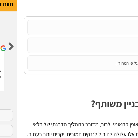
חוות 
דור קדם
שיפצתי את הדירה בחריש בזכות האתר הנהדר הזה !
ה
קיבלתי 3 הצעות מחיר מבעלי מקצוע שונים. בחרתי
ש
ל פי המחירון.
בהצעה שהכי נראתה לי ויצאנו לדרך. התוצאות מעולות.
ח
סופר מקצועיים . מומלץ בחום !!
מ
מ
יין משותף?
ופן פתאומי. לרוב, מדובר בתהליך הדרגתי של בלאי
לו עלולה להוביל לנזקים חמורים ויקרים יותר בעתיד.