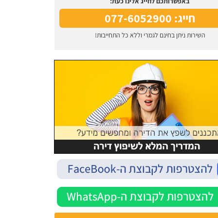
באפשרותכם לחייג אלינו כעת:
חייג: 077-6052900
השירות ניתן בחינם לגמרי וללא כל התחייבות!