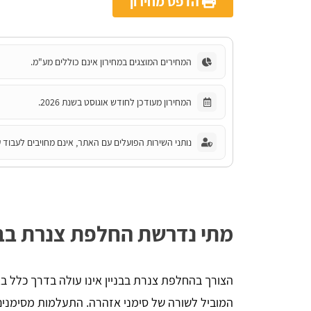
הדפס מחירון
המחירים המוצגים במחירון אינם כוללים מע"מ.
יניב לורן
המחירון מעודכן לחודש אוגוסט בשנת 2026.
הדירה,
השארתי פרטים באתר, חזרו אליי בתוך כמה 
 שווה
דקות סופרות. אדיבות ברמה אחרת, הסבירו לי 
נותני השירות הפועלים עם האתר, אינם מחויבים לעבוד ע
הכל לעניין ואיך זה עובד. בנתיים אני אוסף 
הצעות מחיר למטרת השיפוץ והלוואי ואצליח 
למצוא את קבלן השיפוצים שאני צריך, תודה - 
שירות מעולה
מתי נדרשת החלפת צנרת בבנ
הצורך בהחלפת צנרת בבניין אינו עולה בדרך כלל בא
המוביל לשורה של סימני אזהרה. התעלמות מסימנים א