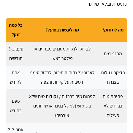
סתימות ובלאי מיותר.
כל כמה
מה לתחזק?
מה לעשות בפועל?
זמן?
לבדוק ולנקות מסננים מברזים או
פעם ב‑3
מסנני מים
פילטר ראשי
חודשים
בדיקת נזילות
לעבור על נקודות חיבור, לבדוק סימני
אחת
בצנרת
רטיבות על קירות ורצפה
לחודש
פתיחת מים
לפתוח מים בברזים / נקודות מים שלא
פעם
בברזים לא
בשימוש (למשל בגינה או שירותים
בחודש
פעילים
אורחים)
אחת ל‑2