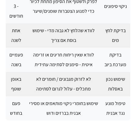
לפרק ולשטוף את הסיפון מתחת לכיור
ניקוי סיפונים
- 3
כדי למנוע הצטברות שומנים/שיער
חודשים
בדיקת לחץ
לוודא שהלחץ לא גבוה מדי - שימוש
אחת
מים
בוסת אם צריך
לשנה
בדיקת
לוודא שאין ריחות חריגים או זרימה
פעמיים
מערכת ביוב
איטית - סימנים לסתימה עתידית
בשנה
שימוש נכון
לא לזרוק מגבונים / חומרים לא
באופן
באסלות
מתכלים - עלול לגרום לסתימה
שוטף
טיפול מונע
שימוש בחומרי ניקוי מותאמים או מסירי
פעם
נגד אבנית
אבנית בברזים ודוש
בחודש