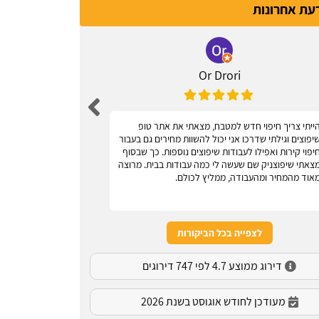
דעת אחרונות
Or Drori
ייתי צריך חיפוי חדש למטבח, מצאתי את אתר טופ
אחלה אתר, עוז
יפוצים וגילתי שדרכו אני יכול להשוות מחירים גם בעבור
יפוי קירות ואפילו לעבודות שיפוצים נוספות. כך שבסוף
צאתי שיפוצניק שם שעשה לי כמה עבודות בבית. מרוצה
אוד מהמחיר ומהעבודה, ממליץ לכולם.
לצפייה בכל הביקורות
דירוג ממוצע 4.7 לפי 747 דירוגים
מעודכן לחודש אוגוסט בשנת 2026