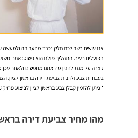
יניב לורן
אנו עושים בשבילכם חלק נכבד מהעבודה ולמעשה עו
הדירה,
השארתי פרטים באתר, חזרו אליי בתוך כמה 
הפועלים בעיר. התהליך מולנו הוא פשוט: אתם משאי
 שווה
דקות סופרות. אדיבות ברמה אחרת, הסבירו לי 
הכל לעניין ואיך זה עובד. בנתיים אני אוסף 
קצרה על מנת להבין מה אתם מחפשים ולאחר מכן מ
הצעות מחיר למטרת השיפוץ והלוואי ואצליח 
בעבודות צבע ולרבות צביעת דירה בראשון לציון. הצ
למצוא את קבלן השיפוצים שאני צריך, תודה - 
שירות מעולה
* ניתן להזמין קבלן צבע בראשון לציון לביצוע פרויקטי
מהו מחיר צביעת דירה בראשון