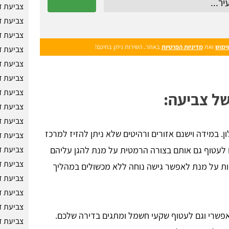
צביעת ד
צביעת ד
צביעת ד
ימוש
ואת
מדיניות הפרטיות
באתר. השירות ניתן בחינם!
צביעת ד
צביעת ד
צביעת ד
צביעת ד
של צביעה:
צביעת ד
צביעת ד
ן. במידה וישנם אזורים ורהיטים שלא ניתן להזיז למרכז
צביעת ד
צביעת ד
ו לעטוף גם אותם בצורה הרמטית על מנת להגן עליהם
צביעת ד
נות על מנת לאפשר גישה נוחה ללא מכשולים במהליך
צביעת ד
צביעת ד
צביעת ד
אפשרי וגם לעטוף שקעי חשמל ומתגים בדירה שלכם.
צביעת ד