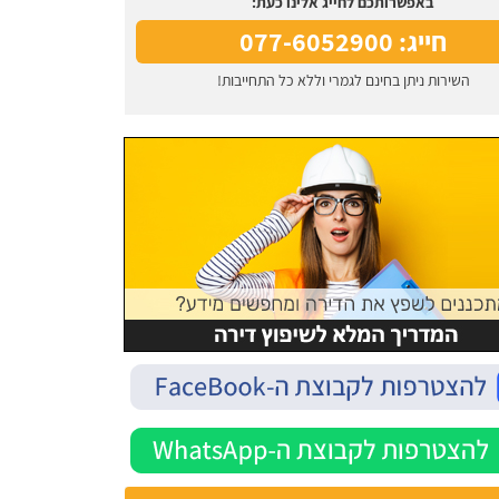
באפשרותכם לחייג אלינו כעת:
חייג: 077-6052900
השירות ניתן בחינם לגמרי וללא כל התחייבות!