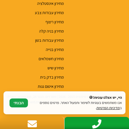
מחירון אינסטלציה
מחירון עבודות צבע
מחירון ריצוף
מחירון בניה קלה
מחירון עבודות בטון
מחירון בנייה
מחירון חשמלאים
מחירון שיש
מחירון בדק בית
מחירון איטום גגות
© כל הזכויות שמורות לטופ שיפוצים 2015 - 2026 | משרדים: הנגר 24, הוד השרון | דוא"ל:
היי, יש אצלנו עוגיות!🍪
top.renovations.co.il@gmail.com | טלפון: 077-6052900
אנו משתמשים בעוגיות לשיפור ותפעול האתר. פרטים נוספים
הבנתי
ב
מדיניות הפרטיות
.