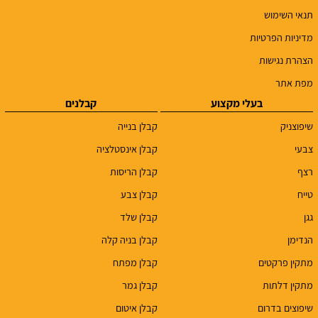
תנאי השימוש
מדיניות הפרטיות
הצהרת נגישות
מפת אתר
בעלי מקצוע
קבלנים
שיפוצניק
קבלן בנייה
צבעי
קבלן אינסטלציה
רצף
קבלן הריסות
טייח
קבלן צבע
גגן
קבלן שלד
הנדימן
קבלן בניה קלה
מתקין פרקטים
קבלן מפתח
מתקין דלתות
קבלן גמר
שיפוצים בדרום
קבלן איטום