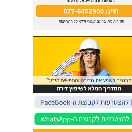
באפשרותכם לחייג אלינו כעת:
חייג: 077-6052900
השירות ניתן בחינם לגמרי וללא כל התחייבות!