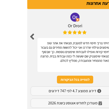
דעת אחרונות
Or Drori
ייתי צריך חיפוי חדש למטבח, מצאתי את אתר טופ
אחלה אתר, עוז
יפוצים וגילתי שדרכו אני יכול להשוות מחירים גם בעבור
יפוי קירות ואפילו לעבודות שיפוצים נוספות. כך שבסוף
צאתי שיפוצניק שם שעשה לי כמה עבודות בבית. מרוצה
אוד מהמחיר ומהעבודה, ממליץ לכולם.
לצפייה בכל הביקורות
דירוג ממוצע 4.7 לפי 747 דירוגים
מעודכן לחודש אוגוסט בשנת 2026