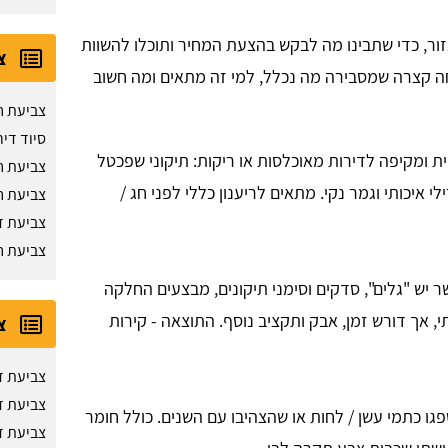
ור, כדי שתבינו מה לבקש בהצעת המחיר ותוכלו להשוות
צ
חה קצרה שמסבירה מה נכלל, למי זה מתאים ומה חשוב
צביעת ח
סיוד דיר
ת ומקיפה לדירות מאוכלסות או ריקות: תיקוני שפכטל
צביעת ח
י איכותי וגמר נקי. מתאים לריענון כללי לפני חג /
צביעת ח
צביעת ד
צביעת ח
ר יש "גלים", סדקים וסימני תיקונים, מבצעים החלקה
 אך דורש זמן, אבק ותקציב נוסף. התוצאה - קירות
צ
צביעת די
צביעת ד
 כתמי עשן / לחות או שהצהיבו עם השנים. כולל חומר
צביעת ד