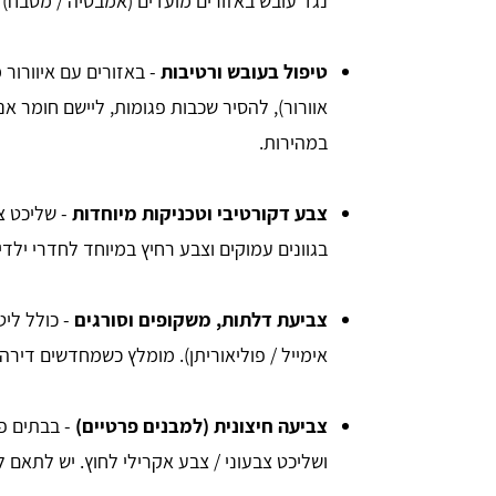
נגד עובש באזורים מועדים (אמבטיה / מטבח) 
טיפול בעובש ורטיבות
- באזורים עם איוורור
אוורור), להסיר שכבות פגומות, ליישם חומר אנ
במהירות.
צבע דקורטיבי וטכניקות מיוחדות
- שליכט צ
בגוונים עמוקים וצבע רחיץ במיוחד לחדרי ילדים
צביעת דלתות, משקופים וסורגים
- כולל ליט
אימייל / פוליאוריתן). מומלץ כשמחדשים די
צביעה חיצונית (למבנים פרטיים)
- בבתים פ
ושליכט צבעוני / צבע אקרילי לחוץ. יש לתאם לפ