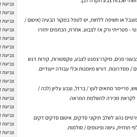
ושתי שכבות צבע תקרה לבן.
צביעת ד
צביעת ד
 מוגבל או חשיפה ללחות, יש לטפל במקור הבעיה (איטום /
צביעת ד
טי - פטרייתי ורק אז לצבוע. אחרת, הכתמים יחזרו
צביעת ד
צביעת ד
צביעת ד
צביעת ד
בעוני פנים, מיקרו־צמנט לצבע, טקסטורות, קירות דגש
צביעת ד
 / מסדרונות. דורש מיומנות וכלי עבודה ייעודיים.
צביעת ד
צביעת ד
וש, פריימר מתאים לעץ / ברזל, וצבע עליון (לכה /
צביעת ד
רה לקראת מכירה להשלמת המראה.
צביעת ד
צביעת ד
צביעת ד
רטיים נהוג לשלב תיקוני סדקים, איטום סדקים דקים
צביעת ד
י תחזית, גישה ופיגומים / סולמות.
צביעת ד