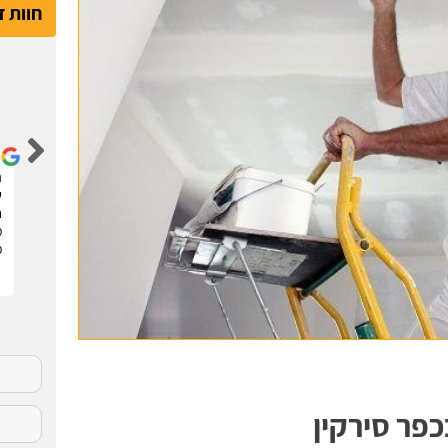
חוות 
דור קדם
שיפצתי את הדירה בחריש בזכות האתר הנהדר הזה !
ה
קיבלתי 3 הצעות מחיר מבעלי מקצוע שונים. בחרתי
ש
בהצעה שהכי נראתה לי ויצאנו לדרך. התוצאות מעולות.
ח
סופר מקצועיים . מומלץ בחום !!
מ
מ
כפר סירקין