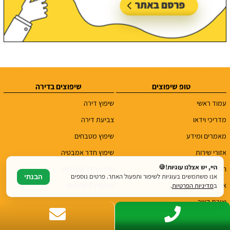
טופ שיפוצים
שיפוצים בדירה
עמוד ראשי
שיפוץ דירה
מדריכי וידאו
צביעת דירה
מאמרים ומידע
שיפוץ מטבחים
אזורי שירות
שיפוץ חדר אמבטיה
היי, יש אצלנו עוגיות!🍪
חוזים והסכמים
שיפוץ חדר שירותים
אנו משתמשים בעוגיות לשיפור ותפעול האתר. פרטים נוספים
הבנתי
אודות
התקנת מקלחונים
ב
מדיניות הפרטיות
.
יצירת קשר
פרסום באתר