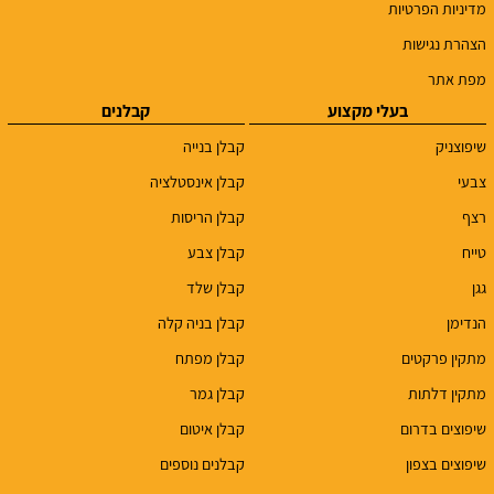
מדיניות הפרטיות
הצהרת נגישות
מפת אתר
בעלי מקצוע
קבלנים
שיפוצניק
קבלן בנייה
צבעי
קבלן אינסטלציה
רצף
קבלן הריסות
טייח
קבלן צבע
גגן
קבלן שלד
הנדימן
קבלן בניה קלה
מתקין פרקטים
קבלן מפתח
מתקין דלתות
קבלן גמר
שיפוצים בדרום
קבלן איטום
שיפוצים בצפון
קבלנים נוספים