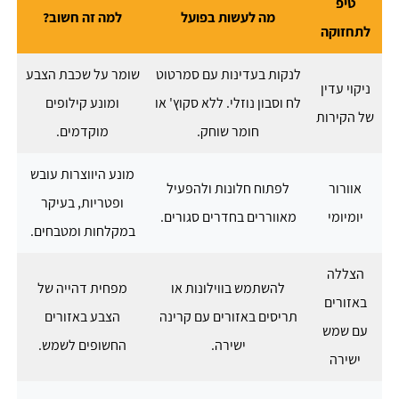
טיפ
מה לעשות בפועל
למה זה חשוב?
לתחזוקה
לנקות בעדינות עם סמרטוט
שומר על שכבת הצבע
ניקוי עדין
לח וסבון נוזלי. ללא סקוץ' או
ומונע קילופים
של הקירות
חומר שוחק.
מוקדמים.
מונע היווצרות עובש
אוורור
לפתוח חלונות ולהפעיל
ופטריות, בעיקר
יומיומי
מאווררים בחדרים סגורים.
במקלחות ומטבחים.
הצללה
להשתמש בווילונות או
מפחית דהייה של
באזורים
תריסים באזורים עם קרינה
הצבע באזורים
עם שמש
ישירה.
החשופים לשמש.
ישירה