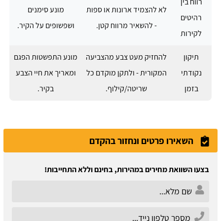
רווח בין
לא להצמיד ארונות או ספות
מונע סימנים
רהיטים
- להשאיר מרווח קטן.
ושפשופים על הקיר.
לקירות
תיקון
להחזיק מעט צבע מהצביעה
מונע התפשטות הפגם
נקודתי
המקורית - ולתקן מוקדם כל
ומאריך את חיי הצבע
בזמן
שריטה/קילוף.
בקיר.
השאירו פרטים ונחזור בהקדם
בצעו השוואת מחירים במהירות, בחינם וללא התחייבות!