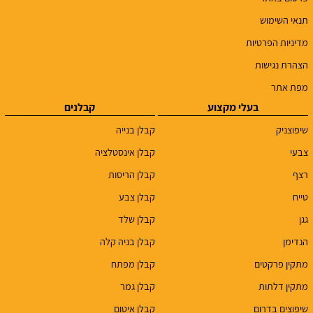
תנאי השימוש
מדיניות הפרטיות
הצהרת נגישות
מפת אתר
בעלי מקצוע
קבלנים
שיפוצניק
קבלן בנייה
צבעי
קבלן אינסטלציה
רצף
קבלן הריסות
טייח
קבלן צבע
גגן
קבלן שלד
הנדימן
קבלן בניה קלה
מתקין פרקטים
קבלן מפתח
מתקין דלתות
קבלן גמר
שיפוצים בדרום
קבלן איטום