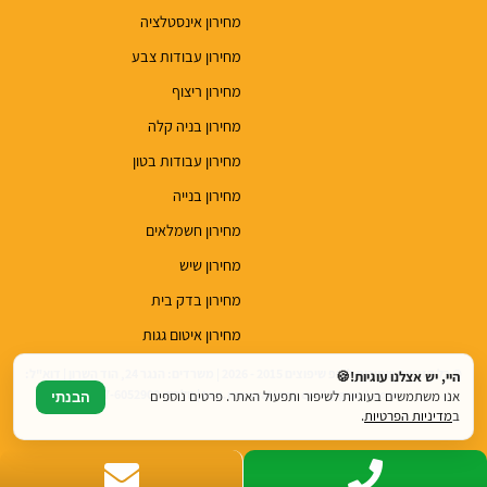
מחירון אינסטלציה
מחירון עבודות צבע
מחירון ריצוף
מחירון בניה קלה
מחירון עבודות בטון
מחירון בנייה
מחירון חשמלאים
מחירון שיש
מחירון בדק בית
מחירון איטום גגות
© כל הזכויות שמורות לטופ שיפוצים 2015 - 2026 | משרדים: הנגר 24, הוד השרון | דוא"ל:
היי, יש אצלנו עוגיות!🍪
top.renovations.co.il@gmail.com | טלפון: 077-6052900
אנו משתמשים בעוגיות לשיפור ותפעול האתר. פרטים נוספים
הבנתי
ב
מדיניות הפרטיות
.