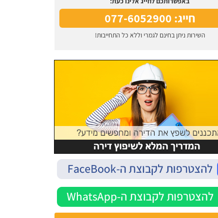
באפשרותכם לחייג אלינו כעת:
חייג: 077-6052900
השירות ניתן בחינם לגמרי וללא כל התחייבות!