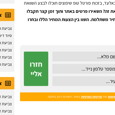
אלעד, בזכות פורטל טופ שיפוצים תוכלו לבצע השוואת
את זה? השאירו פרטים באתר ותוך זמן קצר תקבלו
צ
יר משתלמת. השוו בין הצעות המחיר הללו ובחרו
צביעת ח
סיוד דיר
צביעת ח
צביעת ח
צביעת ד
חזרו
צביעת ח
אליי
צ
צביעת די
ימוש
ואת
מדיניות הפרטיות
באתר. השירות ניתן בחינם!
צביעת ד
צביעת ד