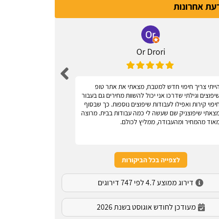
דעת אחרונות
Or Drori
ייתי צריך חיפוי חדש למטבח, מצאתי את אתר טופ
אחלה אתר, עוז
יפוצים וגילתי שדרכו אני יכול להשוות מחירים גם בעבור
יפוי קירות ואפילו לעבודות שיפוצים נוספות. כך שבסוף
צאתי שיפוצניק שם שעשה לי כמה עבודות בבית. מרוצה
אוד מהמחיר ומהעבודה, ממליץ לכולם.
לצפייה בכל הביקורות
דירוג ממוצע 4.7 לפי 747 דירוגים
מעודכן לחודש אוגוסט בשנת 2026