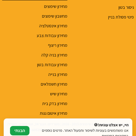
מחירון שיפוצים
ניסור בטון
מחשבון שיפוצים
פינוי פסולת בניין
מחירון אינסטלציה
מחירון עבודות צבע
מחירון ריצוף
מחירון בניה קלה
מחירון עבודות בטון
מחירון בנייה
מחירון חשמלאים
מחירון שיש
מחירון בדק בית
מחירון איטום גגות
© כל הזכויות שמורות לטופ שיפוצים 2015 - 2026 | משרדים: הנגר 24, הוד השרון | דוא"ל:
היי, יש אצלנו עוגיות!🍪
top.renovations.co.il@gmail.com | טלפון: 077-6052900
אנו משתמשים בעוגיות לשיפור ותפעול האתר. פרטים נוספים
הבנתי
ב
מדיניות הפרטיות
.