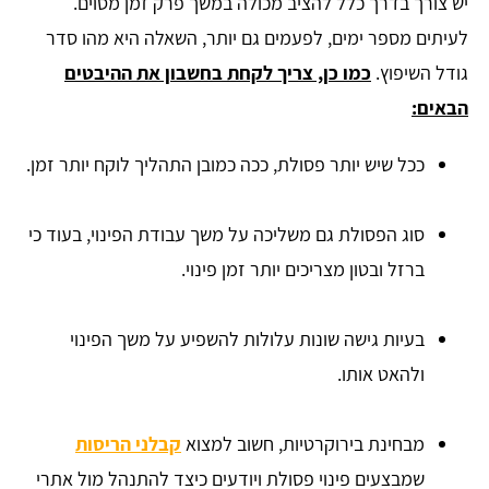
יש צורך בדרך כלל להציב מכולה במשך פרק זמן מסוים.
לעיתים מספר ימים, לפעמים גם יותר, השאלה היא מהו סדר
גודל השיפוץ.
כמו כן, צריך לקחת בחשבון את ההיבטים
הבאים:
ככל שיש יותר פסולת, ככה כמובן התהליך לוקח יותר זמן.
סוג הפסולת גם משליכה על משך עבודת הפינוי, בעוד כי
ברזל ובטון מצריכים יותר זמן פינוי.
בעיות גישה שונות עלולות להשפיע על משך הפינוי
ולהאט אותו.
מבחינת בירוקרטיות, חשוב למצוא
קבלני הריסות
שמבצעים פינוי פסולת ויודעים כיצד להתנהל מול אתרי