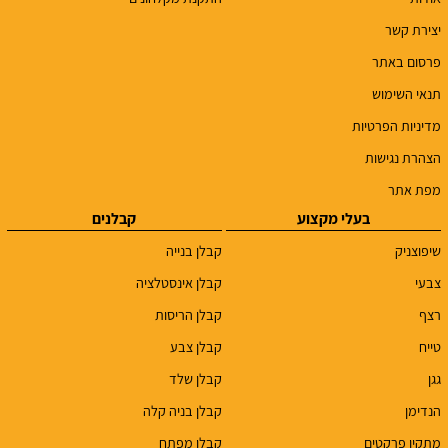
יצירת קשר
פרסום באתר
תנאי השימוש
מדיניות הפרטיות
הצהרת נגישות
מפת אתר
בעלי מקצוע
קבלנים
שיפוצניק
קבלן בנייה
צבעי
קבלן אינסטלציה
רצף
קבלן הריסות
טייח
קבלן צבע
גגן
קבלן שלד
הנדימן
קבלן בניה קלה
מתקין פרקטים
קבלן מפתח