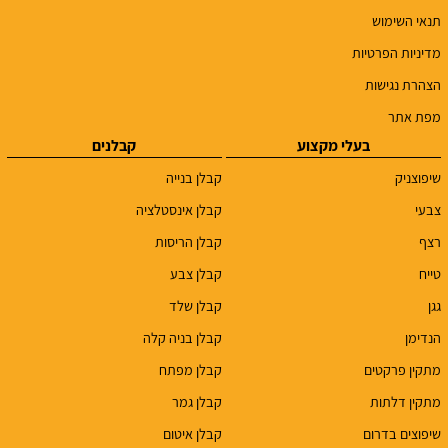
תנאי השימוש
מדיניות הפרטיות
הצהרת נגישות
מפת אתר
בעלי מקצוע
קבלנים
שיפוצניק
קבלן בנייה
צבעי
קבלן אינסטלציה
רצף
קבלן הריסות
טייח
קבלן צבע
גגן
קבלן שלד
הנדימן
קבלן בניה קלה
מתקין פרקטים
קבלן מפתח
מתקין דלתות
קבלן גמר
שיפוצים בדרום
קבלן איטום