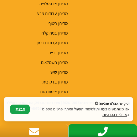
מחירון אינסטלציה
מחירון עבודות צבע
מחירון ריצוף
מחירון בניה קלה
מחירון עבודות בטון
מחירון בנייה
מחירון חשמלאים
מחירון שיש
מחירון בדק בית
מחירון איטום גגות
© כל הזכויות שמורות לטופ שיפוצים 2015 - 2026 | משרדים: הנגר 24, הוד השרון | דוא"ל:
היי, יש אצלנו עוגיות!🍪
top.renovations.co.il@gmail.com | טלפון: 077-6052900
אנו משתמשים בעוגיות לשיפור ותפעול האתר. פרטים נוספים
הבנתי
ב
מדיניות הפרטיות
.