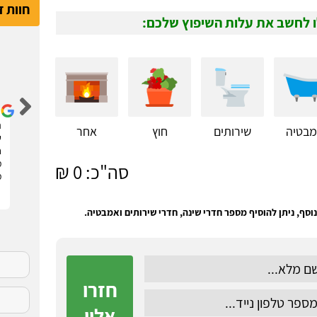
חוות 
 לחשב את עלות השיפוץ שלכם:
דור קדם
שיפצתי את הדירה בחריש בזכות האתר הנהדר הזה !
ה
בטיה
שירותים
חוץ
אחר
קיבלתי 3 הצעות מחיר מבעלי מקצוע שונים. בחרתי
ש
בהצעה שהכי נראתה לי ויצאנו לדרך. התוצאות מעולות.
ח
סופר מקצועיים . מומלץ בחום !!
מ
סה"כ:
0
₪
מ
וסף, ניתן להוסיף מספר חדרי שינה, חדרי שירותים ואמבטיה.
חזרו
אליי