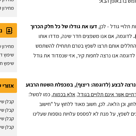
מש בו באופן הבא:
מחירון 
תלויי גודל - לכן,
דעו את גודלו של כל חלק הכרוך
נ
.
לדוגמה, אם אנו משפצים חדר שינה, מדדו אותו
כל גדלי החללים אותם תרצו לשפץ בטרם תתחילו להשתמש
מחירון ש
שיפוץ ד
 לדוגמה אנו נרצה לחפות קיר, אזי שנמדוד את גודל
שיפוץ ח
נרצה לבצע (לדוגמה: ריצוף), במכפלת השטח הרבוע
אזורי 
תיים אשר אינם תלויים בגודל,
אלא בכמות,
כמו למשל:
קבלן שי
ון, וכן הלאה. לכן, חשוב מאוד ללחוץ על "חישוב
קבלן שיפ
ם לשפץ, על מנת לא לפספס עלויות נוספות שעלינו
קבלן שי
קבלן שי