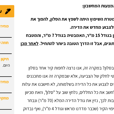
מצעות המחשבון:
ע
מחירון
של דירה קטנה יחסית, כ-70 מ"ר, ומטרת השיפוץ היתה לשפץ את הסלון, להפוך את
לצבוע מחדש את הדירה.
חוזה 
לצורך כך, מדדנו את שלושת החללים שלנו: הסלון בגודל 15 מ"ר, האמבטיה בגודל 7 מ"ר, והמטבח
לאחר מכן
תיקון 
היום.
סלון? במקרה זה, אנו נרצה לחפות קיר אחד בסלון
מחירון
ונטי לחלק של הצביעה, אלא שבמקרה זה אנו מתכננים
נים לצבוע את כל הדירה בשלמותה, לא חישבנו את עלות
מתקין
ב את כל החללים, נלחץ שוב על "סלון", וזאת מכיוון
שצביעת דירה זהה במחירה לצביעת חדרים ואין חשיבות לכך, נזין את גודל הדירה המלא (70 מ"ר) ונבחר
צביעה. אז מה כן נחשב בבחירת "סלון"? את עלות חיפוי הקיר (שכבר מדדנו מראש וגודל 4 מ"ר), ואף נבדוק