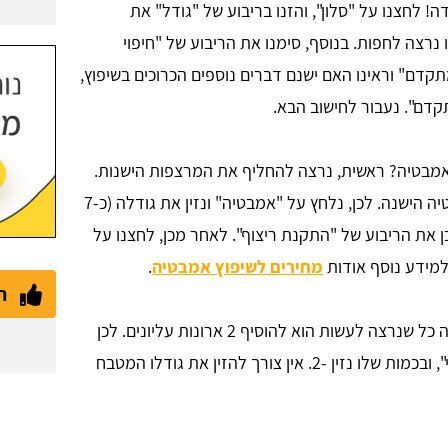
 לחצנו על "סלון", והזנו בריבוע של "גודל" את
ותו נרצה לחפות. בנוסף, סימנו את הריבוע של "חיפוי
מתקדם" וראינו האם ישנם דברים נוספים הכרוכים בשיפוץ,
תקדם". נעבור לחישוב הבא.
אמבטיה? ראשית, נרצה להחליף את המרצפות הישנות.
ושנית, נרצה להתחדש במקלחון חדש במקום האמבטיה הישנה. לכן, נלחץ על "אמבטיה" ונזין את גודלה (כ-7
כן את הריבוע של "התקנת ריצוף". לאחר מכן, לחצנו על
למידע נוסף אודות
מחירים לשיפוץ אמבטיה
.
ת
נלחץ על "מטבח" - באזור זה כל שנרצה לעשות הוא להוסיף 2 ארונות עליונים. לכן
נלחץ מייד על חישוב מתקדם, נסמן "ארון קלפה עילי", ובכמות שלו נזין -2. אין צורך להזין את גודלו המטבח