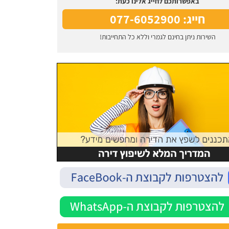
באפשרותכם לחייג אלינו כעת:
חייג: 077-6052900
השירות ניתן בחינם לגמרי וללא כל התחייבות!