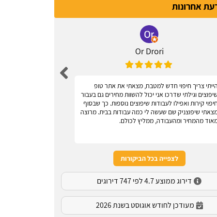
דעת אחרונות
Or Drori
ייתי צריך חיפוי חדש למטבח, מצאתי את אתר טופ
אחלה אתר, עוז
יפוצים וגילתי שדרכו אני יכול להשוות מחירים גם בעבור
יפוי קירות ואפילו לעבודות שיפוצים נוספות. כך שבסוף
צאתי שיפוצניק שם שעשה לי כמה עבודות בבית. מרוצה
אוד מהמחיר ומהעבודה, ממליץ לכולם.
לצפייה בכל הביקורות
דירוג ממוצע 4.7 לפי 747 דירוגים
מעודכן לחודש אוגוסט בשנת 2026