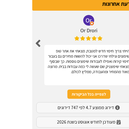
דעת אחרונות
Or Drori
ייתי צריך חיפוי חדש למטבח, מצאתי את אתר טופ
אחלה אתר, עוז
יפוצים וגילתי שדרכו אני יכול להשוות מחירים גם בעבור
יפוי קירות ואפילו לעבודות שיפוצים נוספות. כך שבסוף
צאתי שיפוצניק שם שעשה לי כמה עבודות בבית. מרוצה
אוד מהמחיר ומהעבודה, ממליץ לכולם.
לצפייה בכל הביקורות
דירוג ממוצע 4.7 לפי 747 דירוגים
מעודכן לחודש אוגוסט בשנת 2026