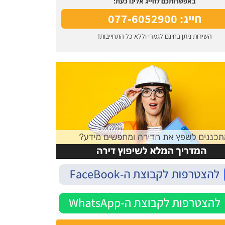
באפשרותכם לחייג אלינו כעת:
חייג: 077-6052900
השירות ניתן בחינם לגמרי וללא כל התחייבות!