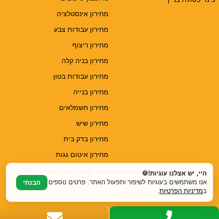
מחירון אינסטלציה
מחירון עבודות צבע
מחירון ריצוף
מחירון בניה קלה
מחירון עבודות בטון
מחירון בנייה
מחירון חשמלאים
מחירון שיש
מחירון בדק בית
מחירון איטום גגות
© כל הזכויות שמורות לטופ שיפוצים 2015 - 2026 | משרדים: הנגר 24, הוד
היי, יש אצלנו עוגיות!🍪
השרון | דוא"ל: top.renovations.co.il@gmail.com | טלפון: 077-6052900
אנו משתמשים בעוגיות לשיפור ותפעול האתר. פרטים נוספים
הבנתי
ב
מדיניות הפרטיות
.