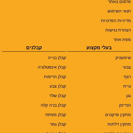
פרסום באתר
תנאי השימוש
מדיניות הפרטיות
הצהרת נגישות
מפת אתר
בעלי מקצוע
קבלנים
שיפוצניק
קבלן בנייה
צבעי
קבלן אינסטלציה
רצף
קבלן הריסות
טייח
קבלן צבע
גגן
קבלן שלד
הנדימן
קבלן בניה קלה
מתקין פרקטים
קבלן מפתח
מתקין דלתות
קבלן גמר