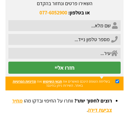
השאירו פרטים ונחזור בהקדם
או בטלפון:
077-6052900
חזרו אליי
בשליחת הטופס הינכם מאשרים את
תנאי השימוש
ואת
מדיניות הפרטיות
באתר. השירות ניתן בחינם!
רוצים לחסוך יותר?
וותרו על החיפוי ובדקו מהו
מחיר
צביעת דירה
.