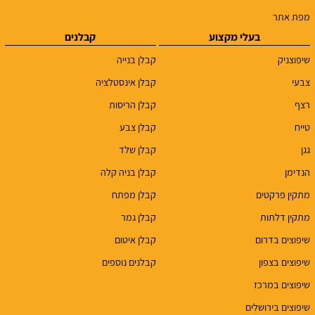
מפת אתר
בעלי מקצוע
קבלנים
שיפוצניק
קבלן בנייה
צבעי
קבלן אינסטלציה
רצף
קבלן הריסות
טייח
קבלן צבע
גגן
קבלן שלד
הנדימן
קבלן בניה קלה
מתקין פרקטים
קבלן מפתח
מתקין דלתות
קבלן גמר
שיפוצים בדרום
קבלן איטום
שיפוצים בצפון
קבלנים נוספים
שיפוצים במרכז
שיפוצים בירושלים