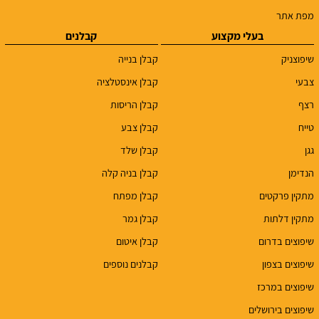
מפת אתר
בעלי מקצוע
קבלנים
שיפוצניק
קבלן בנייה
צבעי
קבלן אינסטלציה
רצף
קבלן הריסות
טייח
קבלן צבע
גגן
קבלן שלד
הנדימן
קבלן בניה קלה
מתקין פרקטים
קבלן מפתח
מתקין דלתות
קבלן גמר
שיפוצים בדרום
קבלן איטום
שיפוצים בצפון
קבלנים נוספים
שיפוצים במרכז
שיפוצים בירושלים