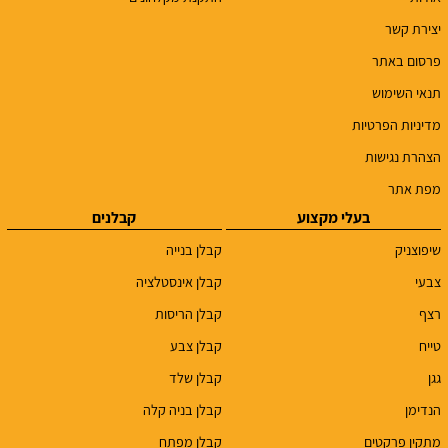
יצירת קשר
פרסום באתר
תנאי השימוש
מדיניות הפרטיות
הצהרת נגישות
מפת אתר
בעלי מקצוע
קבלנים
שיפוצניק
קבלן בנייה
צבעי
קבלן אינסטלציה
רצף
קבלן הריסות
טייח
קבלן צבע
גגן
קבלן שלד
הנדימן
קבלן בניה קלה
מתקין פרקטים
קבלן מפתח