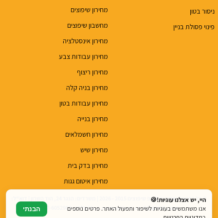
מחירון שיפוצים
ניסור בטון
מחשבון שיפוצים
פינוי פסולת בניין
מחירון אינסטלציה
מחירון עבודות צבע
מחירון ריצוף
מחירון בניה קלה
מחירון עבודות בטון
מחירון בנייה
מחירון חשמלאים
מחירון שיש
מחירון בדק בית
מחירון איטום גגות
© כל הזכויות שמורות לטופ שיפוצים 2015 - 2026 | משרדים: הנגר 24, הוד השרון | דוא"ל:
היי, יש אצלנו עוגיות!🍪
top.renovations.co.il@gmail.com | טלפון: 077-6052900
אנו משתמשים בעוגיות לשיפור ותפעול האתר. פרטים נוספים
הבנתי
ב
מדיניות הפרטיות
.