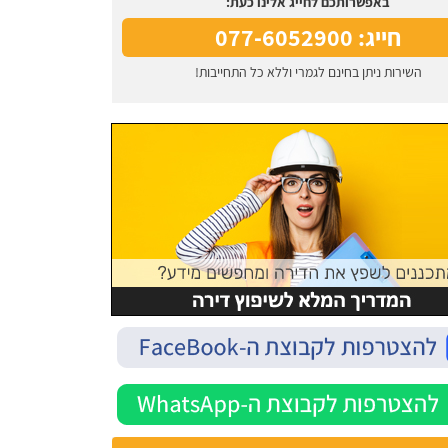
באפשרותכם לחייג אלינו כעת:
חייג: 077-6052900
השירות ניתן בחינם לגמרי וללא כל התחייבות!