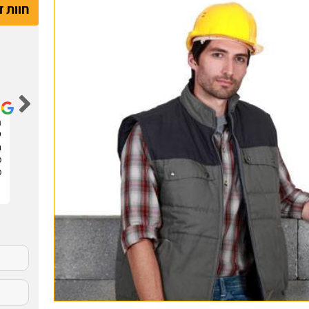
חוות 
דור קדם
שיפצתי את הדירה בחריש בזכות האתר הנהדר הזה !
ה
קיבלתי 3 הצעות מחיר מבעלי מקצוע שונים. בחרתי
ש
בהצעה שהכי נראתה לי ויצאנו לדרך. התוצאות מעולות.
ח
סופר מקצועיים . מומלץ בחום !!
מ
מ