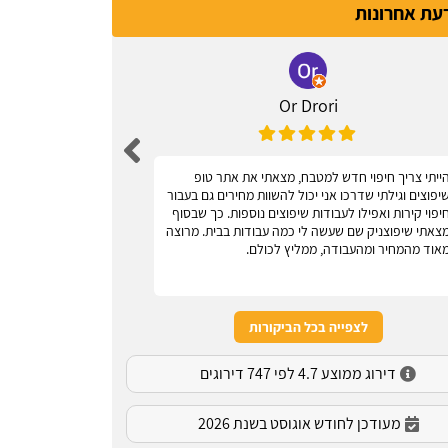
דעת אחרונות
Or Drori
ייתי צריך חיפוי חדש למטבח, מצאתי את אתר טופ
אחלה אתר, עוז
יפוצים וגילתי שדרכו אני יכול להשוות מחירים גם בעבור
יפוי קירות ואפילו לעבודות שיפוצים נוספות. כך שבסוף
צאתי שיפוצניק שם שעשה לי כמה עבודות בבית. מרוצה
אוד מהמחיר ומהעבודה, ממליץ לכולם.
לצפייה בכל הביקורות
דירוג ממוצע 4.7 לפי 747 דירוגים
מעודכן לחודש אוגוסט בשנת 2026