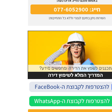
באפשרותכם לחייג אלינו כעת:
חייג: 077-6052900
השירות ניתן בחינם לגמרי וללא כל התחייבות!