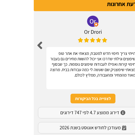
דעת אחרונות
Or Drori
ייתי צריך חיפוי חדש למטבח, מצאתי את אתר טופ
אחלה אתר, עוז
יפוצים וגילתי שדרכו אני יכול להשוות מחירים גם בעבור
יפוי קירות ואפילו לעבודות שיפוצים נוספות. כך שבסוף
צאתי שיפוצניק שם שעשה לי כמה עבודות בבית. מרוצה
אוד מהמחיר ומהעבודה, ממליץ לכולם.
לצפייה בכל הביקורות
דירוג ממוצע 4.7 לפי 747 דירוגים
מעודכן לחודש אוגוסט בשנת 2026