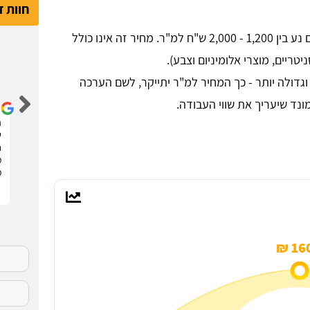
חוות 
מחיר בעבור שיפוץ דירה בתל מונד ע"י קבלן שיפוצים נע בין 1,200 - 2,000 ש"ח למ"ר. מחיר זה אינו כולל
ריים, מוצרי אלומיניום וצבע).
דור קדם
דולה יותר - כך המחיר למ"ר יתייקר, לשם הערכה
ונד שיעריך את שווי העבודה.
שיפצתי את הדירה בחריש בזכות האתר הנהדר הזה !
ה
קיבלתי 3 הצעות מחיר מבעלי מקצוע שונים. בחרתי
ש
בהצעה שהכי נראתה לי ויצאנו לדרך. התוצאות מעולות.
ח
סופר מקצועיים . מומלץ בחום !!
מ
מ
160