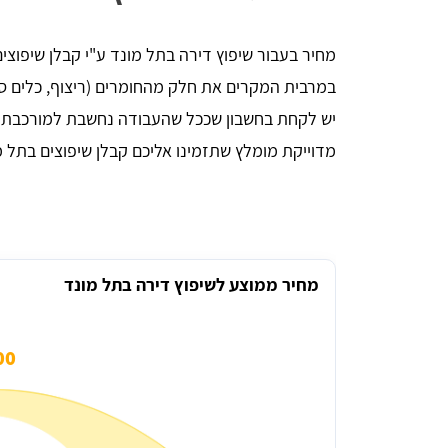
במרבית המקרים את חלק מהחומרים (ריצוף, כלים סניט
יניב לורן
יש לקחת בחשבון שככל שהעבודה נחשבת למורכבת וג
מדוייקת מומלץ שתזמינו אליכם קבלן שיפוצים בתל מ
הדירה,
השארתי פרטים באתר, חזרו אליי בתוך כמה 
 שווה
דקות סופרות. אדיבות ברמה אחרת, הסבירו לי 
הכל לעניין ואיך זה עובד. בנתיים אני אוסף 
הצעות מחיר למטרת השיפוץ והלוואי ואצליח 
למצוא את קבלן השיפוצים שאני צריך, תודה - 
שירות מעולה
מחיר ממוצע לשיפוץ דירה בתל מונד
0 ₪