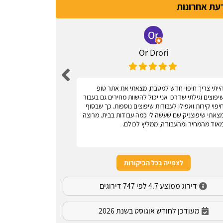
דעת אחרונות
Or Drori
ייתי צריך חיפוי חדש למטבח, מצאתי את אתר טופ
אחלה אתר, עוז
יפוצים וגילתי שדרכו אני יכול להשוות מחירים גם בעבור
יפוי קירות ואפילו לעבודות שיפוצים נוספות. כך שבסוף
צאתי שיפוצניק שם שעשה לי כמה עבודות בבית. מרוצה
אוד מהמחיר ומהעבודה, ממליץ לכולם.
לצפייה בכל הביקורות
דירוג ממוצע 4.7 לפי 747 דירוגים
מעודכן לחודש אוגוסט בשנת 2026