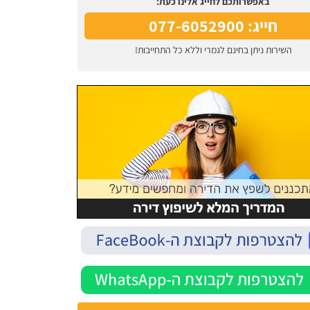
באפשרותכם לחייג אלינו כעת:
חייג: 077-6052900
השירות ניתן בחינם לגמרי וללא כל התחייבות!