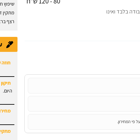
80 - 120 ש"ח
שיפוץ ח
דה בלבד ואינו
מתקין ד
רצף בראש
חוזה 
ע
תיקון 
היום.
מחירון
מתקין
ל פי המחירון.
מחירון