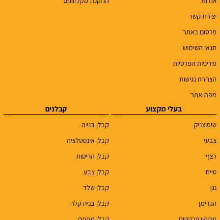
אודות
התקנת מקלחונים
יצירת קשר
פרסום באתר
תנאי השימוש
מדיניות הפרטיות
הצהרת נגישות
מפת אתר
בעלי מקצוע
קבלנים
שיפוצניק
קבלן בנייה
צבעי
קבלן אינסטלציה
רצף
קבלן הריסות
טייח
קבלן צבע
גגן
קבלן שלד
הנדימן
קבלן בניה קלה
מתקין פרקטים
קבלן מפתח