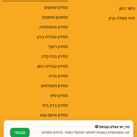
מחירון שיפוצים
ניסור בטון
מחשבון שיפוצים
פינוי פסולת בניין
מחירון אינסטלציה
מחירון עבודות צבע
מחירון ריצוף
מחירון בניה קלה
מחירון עבודות בטון
מחירון בנייה
מחירון חשמלאים
מחירון שיש
מחירון בדק בית
מחירון איטום גגות
© כל הזכויות שמורות לטופ שיפוצים 2015 - 2026 | משרדים: הנגר 24, הוד השרון | דוא"ל:
היי, יש אצלנו עוגיות!🍪
top.renovations.co.il@gmail.com | טלפון: 077-6052900
אנו משתמשים בעוגיות לשיפור ותפעול האתר. פרטים נוספים
הבנתי