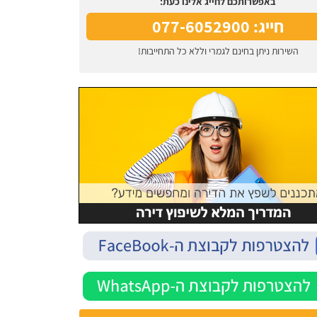
באפשרותכם לחייג אלינו כעת:
חייג: 077-6052900
השירות ניתן בחינם לגמרי וללא כל התחייבות!