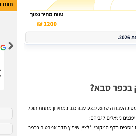
חוות 
טווח מחיר נמוך
1200 ₪
דור קדם
2.
שיפצתי את הדירה בחריש בזכות האתר הנהדר הזה !
ה
קיבלתי 3 הצעות מחיר מבעלי מקצוע שונים. בחרתי
ש
בהצעה שהכי נראתה לי ויצאנו לדרך. התוצאות מעולות.
ח
סופר מקצועיים . מומלץ בחום !!
מ
מ
ק בכפר סבא?
מסוג העבודה שהוא יבצע עבורכם. במחירון מתחת תוכלו
פוצים נשאלים לגביהם:
 קיימים בדף המקורי - אוסיף 5 מחירים נוספים בדף המקורי. *לציין שיפוץ חדר אמבטיה בכפר