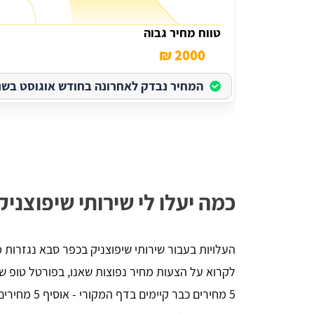
טווח מחיר גבוה
2000 ₪
יניב לורן
המחיר נבדק לאחרונה בחודש אוגוסט בשנת 026
הדירה,
השארתי פרטים באתר, חזרו אליי בתוך כמה 
 שווה
דקות סופרות. אדיבות ברמה אחרת, הסבירו לי 
הכל לעניין ואיך זה עובד. בנתיים אני אוסף 
הצעות מחיר למטרת השיפוץ והלוואי ואצליח 
למצוא את קבלן השיפוצים שאני צריך, תודה - 
שירות מעולה
כמה יעלו לי שירותי שיפוצני
העלויות בעבור שירותי שיפוצניק בכפר סבא נגזרות 
לקרוא על הצעות מחיר נפוצות שאנו, בפורטל טופ שי
5 מחירים כבר