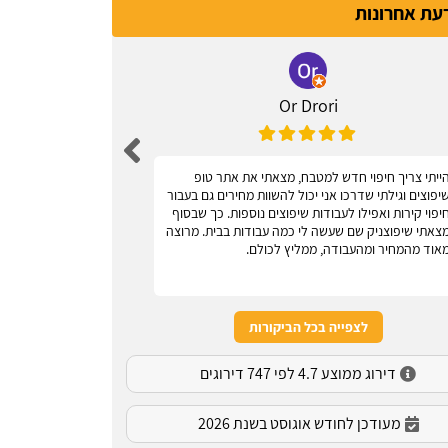
דעת אחרונות
Or Drori
ייתי צריך חיפוי חדש למטבח, מצאתי את אתר טופ
אחלה אתר, עוז
יפוצים וגילתי שדרכו אני יכול להשוות מחירים גם בעבור
יפוי קירות ואפילו לעבודות שיפוצים נוספות. כך שבסוף
צאתי שיפוצניק שם שעשה לי כמה עבודות בבית. מרוצה
אוד מהמחיר ומהעבודה, ממליץ לכולם.
לצפייה בכל הביקורות
דירוג ממוצע 4.7 לפי 747 דירוגים
מעודכן לחודש אוגוסט בשנת 2026