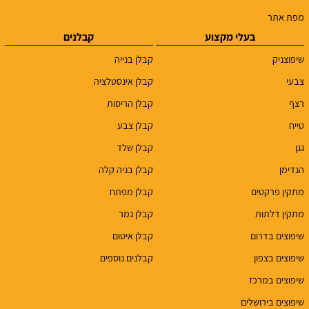
מפת אתר
בעלי מקצוע
קבלנים
שיפוצניק
קבלן בנייה
צבעי
קבלן אינסטלציה
רצף
קבלן הריסות
טייח
קבלן צבע
גגן
קבלן שלד
הנדימן
קבלן בניה קלה
מתקין פרקטים
קבלן מפתח
מתקין דלתות
קבלן גמר
שיפוצים בדרום
קבלן איטום
שיפוצים בצפון
קבלנים נוספים
שיפוצים במרכז
שיפוצים בירושלים