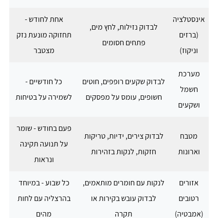
אינסטלציה
אחת לחודש -
לבדוק נזילות, לחץ מים,
(ברזים
תחזוקה מונעת נזק
פתחים חסומים
וניקוז)
מצטבר
מערכת
לבדוק שקעים רופפים, חוטים
כל חודשיים -
חשמל
חשופים, עומס על מפסקים
לשמירה על בטיחות
ושקעים
פעם בחודש - שומר
מטבח
לבדוק צירים, ידיות, טריקות
על תנועה תקינה
וארונות
חזקות, לנקות בזהירות
ונראות
אזורים
לנקות עם חומרים מותאמים,
כל שבוע - במיוחד
רטובים
לבדוק עובש בקירות או
בהרצליה עם לחות
(אמבטיה)
תקרה
מהים