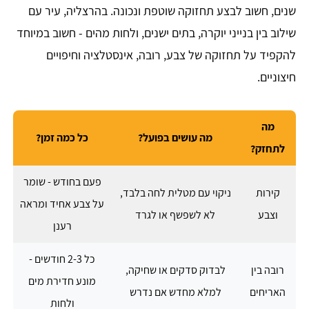
שנים, חשוב לבצע תחזוקה שוטפת ונכונה. בהרצליה, עיר עם
שילוב בין בנייני יוקרה, בתים ישנים, ולחות מהים - חשוב במיוחד
להקפיד על תחזוקה של צבע, רובה, אינסטלציה וחיפויים
חיצוניים.
מה
מה עושים בפועל?
כל כמה זמן?
לתחזק?
פעם בחודש - שומר
קירות
ניקוי עם מטלית לחה בלבד,
על צבע אחיד ומראה
וצבע
לא לשפשף או לגרד
רענן
כל 2-3 חודשים -
רובה בין
לבדוק סדקים או שחיקה,
מונע חדירת מים
האריחים
למלא מחדש אם נדרש
ולחות