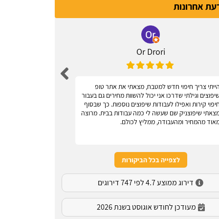
דעת אחרונות
Or Drori
ייתי צריך חיפוי חדש למטבח, מצאתי את אתר טופ
אחלה אתר, עוז
יפוצים וגילתי שדרכו אני יכול להשוות מחירים גם בעבור
יפוי קירות ואפילו לעבודות שיפוצים נוספות. כך שבסוף
צאתי שיפוצניק שם שעשה לי כמה עבודות בבית. מרוצה
אוד מהמחיר ומהעבודה, ממליץ לכולם.
לצפייה בכל הביקורות
דירוג ממוצע 4.7 לפי 747 דירוגים
מעודכן לחודש אוגוסט בשנת 2026