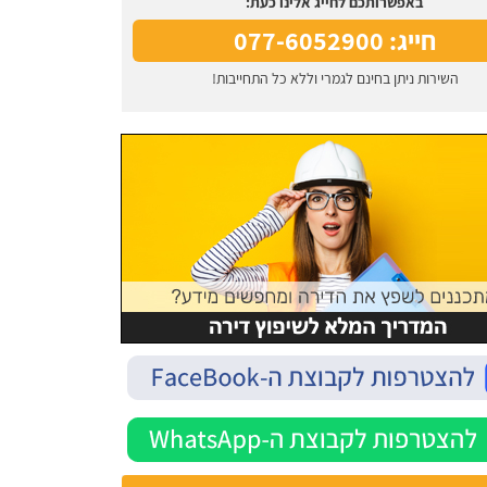
באפשרותכם לחייג אלינו כעת:
חייג: 077-6052900
השירות ניתן בחינם לגמרי וללא כל התחייבות!