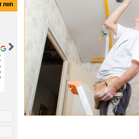
חוות 
דור קדם
שיפצתי את הדירה בחריש בזכות האתר הנהדר הזה !
ה
קיבלתי 3 הצעות מחיר מבעלי מקצוע שונים. בחרתי
ש
בהצעה שהכי נראתה לי ויצאנו לדרך. התוצאות מעולות.
ח
סופר מקצועיים . מומלץ בחום !!
מ
מ