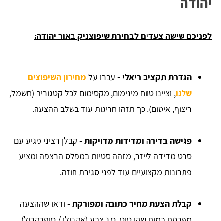
יהודה
לפניכם שישה צעדים לבחירת שיפוצניק באור יהודה:
הגדרת תקציב ריאלי
-
עברו על
מחירון השיפוצים
שלנו
, וציינו טווח מינימום, מקסימום לכל קטגוריה (חשמל,
ריצוף, איטום). כך תזהו חריגות עוד בשלב ההצעה.
פגישה בדירה ומדידות מדויקות
-
קבלן רציני מגיע עם
סרט מדידה לייזר, מזהה סטיות במפלס הרצפה ומציע
פתרונות מקצועיים עוד לפני סגירת חוזה.
קבלת הצעת מחיר כתובה ומפורקת
-
ודאו שההצעה
מפרטת כמות שקי טיט, סוג צבע (אקרילי / סופרקריל),