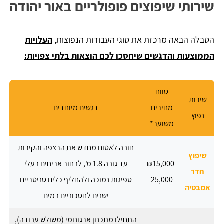
שירותי שיפוצים פופולריים באור יהודה
הטבלה הבאה מרכזת את סוגי העבודות הנפוצות,
העלויות
הממוצעות והדגשים שיחסכו לכם הוצאות בלתי צפויות:
טווח
שירות
מחירים
דגשים מיוחדים
נפוץ
משוער*
חובה לאטום מחדש את הרצפה והקירות
שיפוץ
₪15,000-
עד גובה 1.8 מ', לבחור אריחים בעלי
חדר
25,000
ספיגות נמוכה ולהחליף כלים סניטריים
אמבטיה
ישנים לחסכוניים במים
התחילו מתכנון ארגונומי (משולש עבודה),