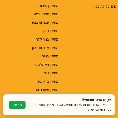
מחשבון שיפוצים
פינוי פסולת בניין
מחירון אינסטלציה
מחירון עבודות צבע
מחירון ריצוף
מחירון בניה קלה
מחירון עבודות בטון
מחירון בנייה
מחירון חשמלאים
מחירון שיש
מחירון בדק בית
מחירון איטום גגות
© כל הזכויות שמורות לטופ שיפוצים 2015 - 2026 | משרדים: הנגר 24, הוד השרון | דוא"ל:
היי, יש אצלנו עוגיות!🍪
top.renovations.co.il@gmail.com | טלפון: 077-6052900
אנו משתמשים בעוגיות לשיפור ותפעול האתר. פרטים נוספים
הבנתי
ב
מדיניות הפרטיות
.