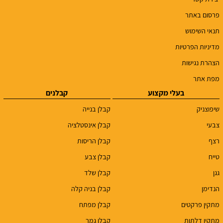
פרסום באתר
תנאי השימוש
מדיניות הפרטיות
הצהרת נגישות
מפת אתר
בעלי מקצוע
קבלנים
שיפוצניק
קבלן בנייה
צבעי
קבלן אינסטלציה
רצף
קבלן הריסות
טייח
קבלן צבע
גגן
קבלן שלד
הנדימן
קבלן בניה קלה
מתקין פרקטים
קבלן מפתח
מתקין דלתות
קבלן גמר