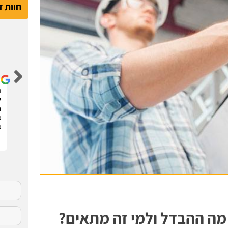
חוות 
דור קדם
שיפצתי את הדירה בחריש בזכות האתר הנהדר הזה !
ה
קיבלתי 3 הצעות מחיר מבעלי מקצוע שונים. בחרתי
ש
בהצעה שהכי נראתה לי ויצאנו לדרך. התוצאות מעולות.
ח
סופר מקצועיים . מומלץ בחום !!
מ
מ
 מה ההבדל ולמי זה מתאים?