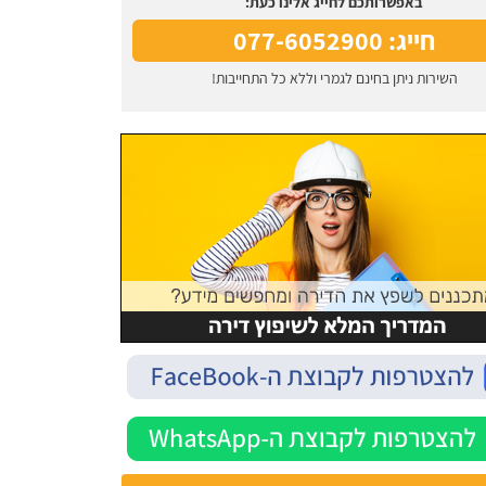
באפשרותכם לחייג אלינו כעת:
חייג: 077-6052900
השירות ניתן בחינם לגמרי וללא כל התחייבות!