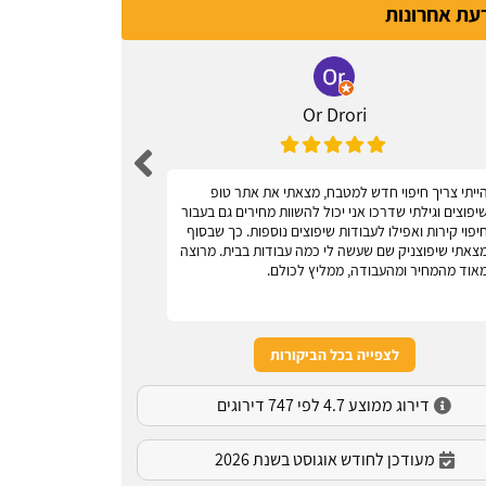
דעת אחרונות
Or Drori
ייתי צריך חיפוי חדש למטבח, מצאתי את אתר טופ
אחלה אתר, עוז
יפוצים וגילתי שדרכו אני יכול להשוות מחירים גם בעבור
יפוי קירות ואפילו לעבודות שיפוצים נוספות. כך שבסוף
צאתי שיפוצניק שם שעשה לי כמה עבודות בבית. מרוצה
אוד מהמחיר ומהעבודה, ממליץ לכולם.
לצפייה בכל הביקורות
דירוג ממוצע 4.7 לפי 747 דירוגים
מעודכן לחודש אוגוסט בשנת 2026